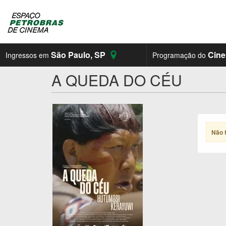
São Paulo
,
SP
Cin
Ingressos em
Programação do
A QUEDA DO CÉU
Não 