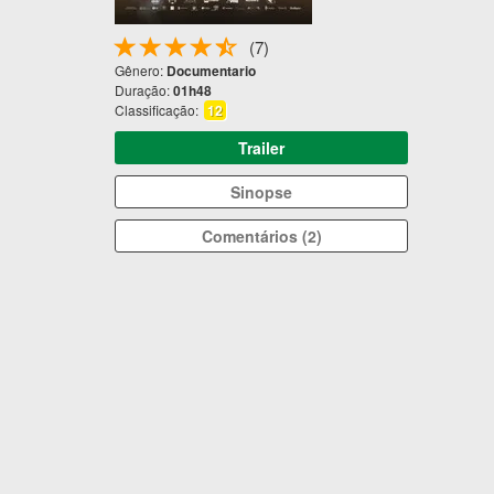
(7)
Gênero:
Documentario
Duração:
01h48
Classificação:
12
Trailer
Sinopse
Comentários (2)