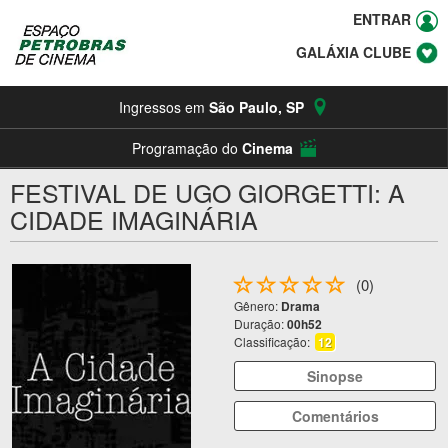
ENTRAR
GALÁXIA CLUBE
Ingressos em
São Paulo
,
SP
Programação do
Cinema
FESTIVAL DE UGO GIORGETTI: A
CIDADE IMAGINÁRIA
(0)
Gênero:
Drama
Duração:
00h52
Classificação:
12
Sinopse
Comentários