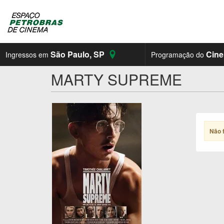
São Paulo
,
SP
Cin
Ingressos em
Programação do
MARTY SUPREME
Não 