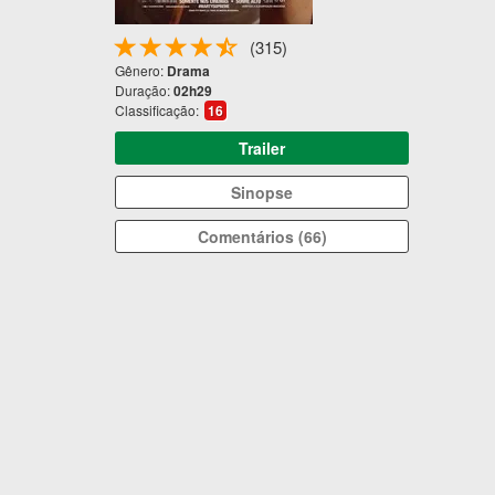
(315)
Gênero:
Drama
Duração:
02h29
Classificação:
16
Trailer
Sinopse
Comentários (66)