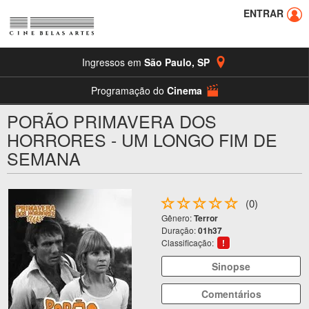
ENTRAR
Ingressos em
São Paulo
,
SP
Programação do
Cinema
PORÃO PRIMAVERA DOS
HORRORES - UM LONGO FIM DE
SEMANA
(0)
Gênero:
Terror
Duração:
01h37
Classificação:
!
Sinopse
Comentários