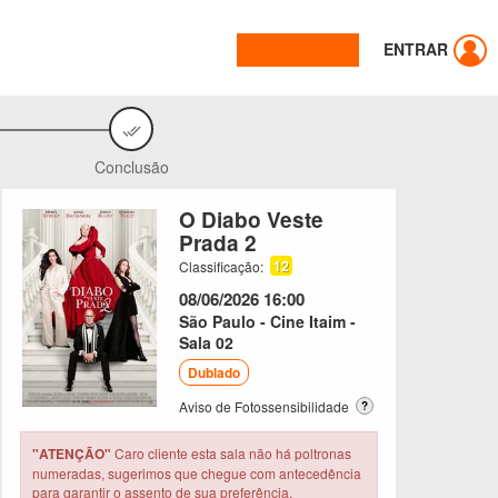
ENTRAR
Conclusão
O Diabo Veste
Prada 2
12
Classificação:
08/06/2026
16:00
São Paulo - Cine Itaim -
Sala 02
Dublado
Aviso de Fotossensibilidade
?
"ATENÇÃO"
Caro cliente esta sala não há poltronas
numeradas, sugerimos que chegue com antecedência
para garantir o assento de sua preferência.