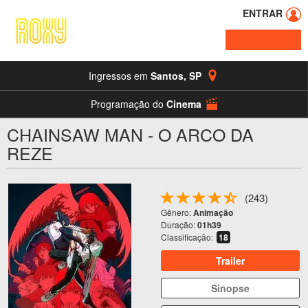
ENTRAR
Ingressos em
Santos
,
SP
Programação do
Cinema
CHAINSAW MAN - O ARCO DA
REZE
(243)
Gênero:
Animação
Duração:
01h39
Classificação:
18
Trailer
Sinopse