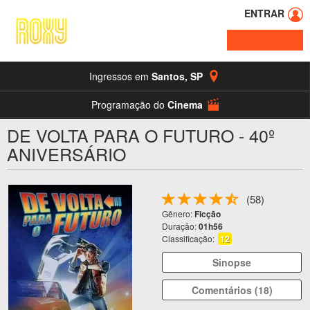
ENTRAR
Ingressos em
Santos
,
SP
Programação do
Cinema
DE VOLTA PARA O FUTURO - 40º
ANIVERSÁRIO
(58)
Gênero:
Ficção
Duração:
01h56
Classificação:
12
Sinopse
Comentários (18)