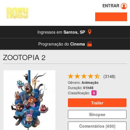
ENTRAR
Ingressos em
Santos
,
SP
Programação do
Cinema
ZOOTOPIA 2
(3148)
Gênero:
Animação
Duração:
01h48
Classificação:
6
Trailer
Sinopse
Comentários (650)