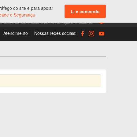
ENTRAR
áfego do site e para apoiar
Acesso aos seus dados e suas compras
Li e concordo
cidade e Segurança
CLUBE DE BENEFÍCIOS
do Clube de Benefícios e tenha vantagens exclusivas
Atendimento
Nossas redes sociais: