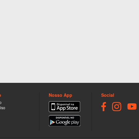
o
Nosso App
Social
o
Uso