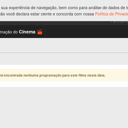
ar sua experiência de navegação, bem como para análise de dados de tr
ção você declara estar ciente e concorda com nossa
Política de Priva
Participe 
Cinema
amação do
foi encontrada nenhuma programação para este filme nesta data
.