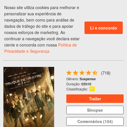
Nosso site utiliza cookies para melhorar e
ENTRAR
personalizar sua experiência de
CLUBE DE BENEFÍCIOS
navegação, bem como para análise de
dados de tráfego do site e para apoiar
Li e concordo
Ingressos em
São Paulo
,
SP
nossos esforços de marketing. Ao
continuar a navegação você declara estar
Programação do
Cinema
ciente e concorda com nossa
Política de
Privacidade e Segurança
TRUQUE DE MESTRE - O 3° ATO
(718)
Gênero:
Suspense
Duração:
02h10
Classificação:
12
Trailer
Sinopse
Comentários (154)