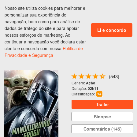
Nosso site utiliza cookies para melhorar e
ENTRAR
personalizar sua experiência de
navegação, bem como para análise de
dados de tráfego do site e para apoiar
Ingressos em
Carpina
,
PE
Li e concordo
nossos esforços de marketing. Ao
continuar a navegação você declara estar
Programação do
Cinema
ciente e concorda com nossa
Política de
O MANDALORIANO E GROGU
Privacidade e Segurança
(543)
Gênero:
Ação
Duração:
02h11
Classificação:
14
Trailer
Sinopse
Comentários (145)