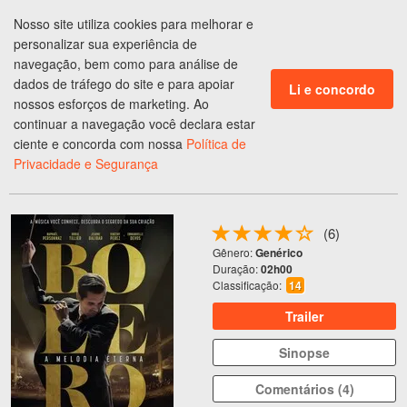
Nosso site utiliza cookies para melhorar e
ENTRAR
personalizar sua experiência de
CLUBE DE BENEFÍCIOS
navegação, bem como para análise de
dados de tráfego do site e para apoiar
Li e concordo
Ingressos em
Fortaleza
,
CE
nossos esforços de marketing. Ao
continuar a navegação você declara estar
Programação do
Cinema
ciente e concorda com nossa
Política de
Privacidade e Segurança
BOLERO, A MELODIA ETERNA
(6)
Gênero:
Genérico
Duração:
02h00
Classificação:
14
Trailer
Sinopse
Comentários (4)