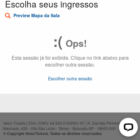
Escolha seus ingressos
Preview Mapa da Sala
:(
Ops!
Esta sessão já foi exibida. Clique no link abaixo para
escolher outra sessão.
Escolher outra sessão
Velox Tickets LTDA | CNPJ: 44.593.013/0001-97 | R. Damião Pinheiro
Machado, 420 - Vila São Lúcio - Térreo - Botucatu-SP - 18600-000
© Copyright VeloxTickets. Todos os direitos reservados