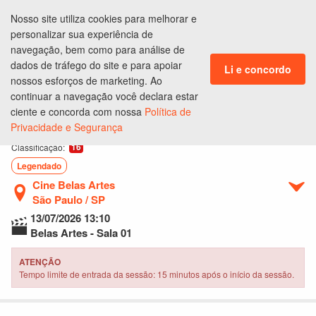
Nosso site utiliza cookies para melhorar e
ENTRAR
personalizar sua experiência de
CLUBE DE BENEFÍCIOS
navegação, bem como para análise de
dados de tráfego do site e para apoiar
Li e concordo
nossos esforços de marketing. Ao
continuar a navegação você declara estar
Ingressos
Lugares
Produtos
Pagamento
Conclusão
ciente e concorda com nossa
Política de
Privacidade e Segurança
Backrooms: Um Não-Lugar
16
Classificação:
Legendado
Cine Belas Artes
São Paulo / SP
13/07/2026
13:10
Belas Artes - Sala 01
ATENÇÃO
Tempo limite de entrada da sessão: 15 minutos após o início da sessão.