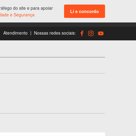
áfego do site e para apoiar
Li e concordo
ENTRAR
cidade e Segurança
Acesso aos seus dados e suas compras
Atendimento
Nossas redes sociais: