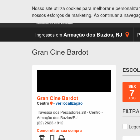
Nosso site utiliza cookies para melhorar e personaliz
nossos esforços de marketing. Ao continuar a navega
Armação dos Buzios
,
RJ
Ingressos em
P
Gran Cine Bardot
ESCOL
SEX
7
Gran Cine Bardot
AGO
Centro
- ver localização
FILTRA
Travessa dos Pescadores,88 - Centro -
Armação dos Buzios/RJ
(22) 2623-1912
Lege
Como retirar sua compra