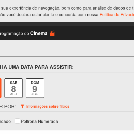
ar sua experiência de navegação, bem como para análise de dados de tr
ção você declara estar ciente e concorda com nossa
Política de Priva
Cinema
rogramação do
HA UMA DATA PARA ASSISTIR:
SÁB
DOM
8
9
AGO
AGO
R POR:
Informações sobre filtros
ndado
Poltrona Numerada