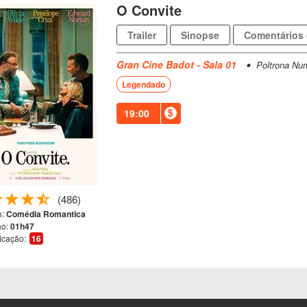
O Convite
Trailer
Sinopse
Comentários 
Gran Cine Badot - Sala 01
Poltrona Nu
Legendado
19:00
(486)
:
Comédia Romantica
ão:
01h47
ficação:
16