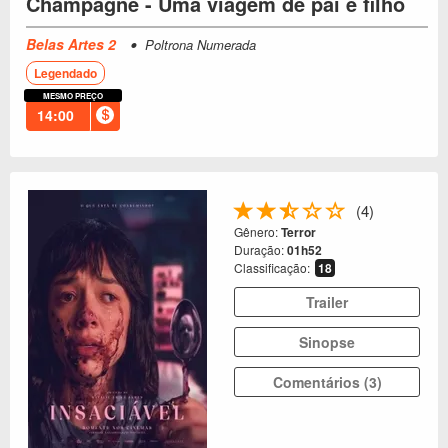
Champagne - Uma viagem de pai e filho
Belas Artes 2
Poltrona Numerada
Legendado
MESMO PREÇO
14:00
(4)
Gênero:
Terror
Duração:
01h52
Classificação:
18
Trailer
Sinopse
Comentários (3)