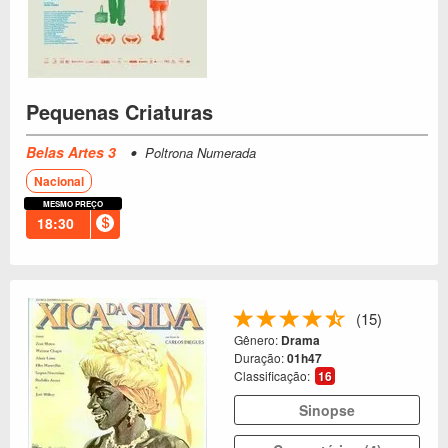
Pequenas Criaturas
Belas Artes 3
Poltrona Numerada
Nacional
MESMO PREÇO
18:30
(15)
Gênero:
Drama
Duração:
01h47
Classificação:
16
Sinopse