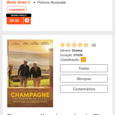
Belas Artes 3
Poltrona Numerada
Legendado
MESMO PREÇO
20:30
(0)
Gênero:
Drama
Duração:
01h30
Classificação:
14
Trailer
Sinopse
Comentários