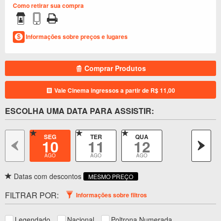
Como retirar sua compra
Informações sobre preços e lugares
Comprar Produtos
Vale Cinema
ingressos a partir de
R$ 11,00
ESCOLHA UMA DATA PARA ASSISTIR:
SEG
TER
QUA
SEG
10
11
12
17
AGO
AGO
AGO
AGO
Datas com descontos
MESMO PREÇO
FILTRAR POR:
Informações sobre filtros
Legendado
Nacional
Poltrona Numerada