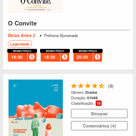
O Convite
Belas Artes 2
Poltrona Numerada
Legendado
MESMO PREÇO
MESMO PREÇO
MESMO PREÇO
16:30
18:30
20:30
(9)
Gênero:
Drama
Duração:
01h48
Classificação:
16
Sinopse
Comentários (4)