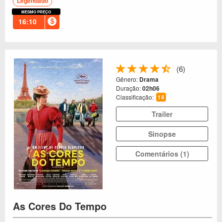
Legendado
MESMO PREÇO
16:10
(6)
Gênero:
Drama
Duração:
02h06
Classificação:
14
Trailer
Sinopse
Comentários (1)
As Cores Do Tempo