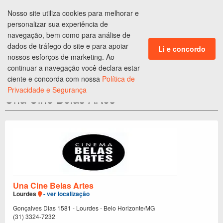
Nosso site utiliza cookies para melhorar e
ENTRAR
personalizar sua experiência de
CLUBE DE BENEFÍCIOS
navegação, bem como para análise de
dados de tráfego do site e para apoiar
Li e concordo
Ingressos em
Belo Horizonte
,
MG
nossos esforços de marketing. Ao
continuar a navegação você declara estar
Programação do
Cinema
ciente e concorda com nossa
Política de
Privacidade e Segurança
Una Cine Belas Artes
Una Cine Belas Artes
Lourdes
- ver localização
Gonçalves Dias 1581 - Lourdes - Belo Horizonte/MG
(31) 3324-7232