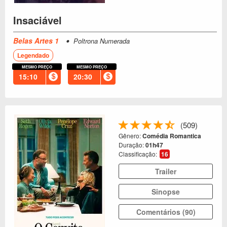
Insaciável
Belas Artes 1
Poltrona Numerada
Legendado
MESMO PREÇO
MESMO PREÇO
15:10
20:30
(509)
Gênero:
Comédia Romantica
Duração:
01h47
Classificação:
16
Trailer
Sinopse
Comentários (90)