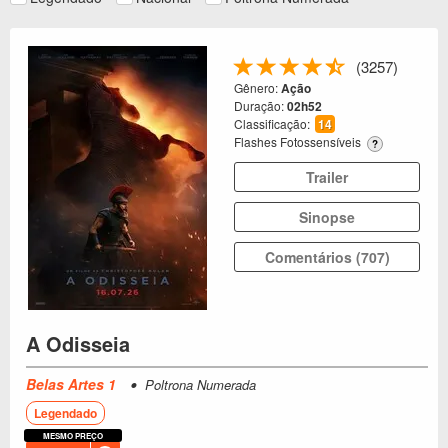
(3257)
Gênero:
Ação
Duração:
02h52
Classificação:
14
Flashes Fotossensíveis
?
Trailer
Sinopse
Comentários (707)
A Odisseia
Belas Artes 1
Poltrona Numerada
Legendado
MESMO PREÇO