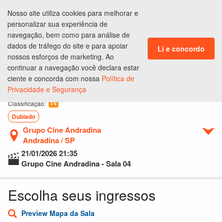
Nosso site utiliza cookies para melhorar e
ENTRAR
personalizar sua experiência de
CLUBE DE BENEFÍCIOS
navegação, bem como para análise de
dados de tráfego do site e para apoiar
Li e concordo
nossos esforços de marketing. Ao
continuar a navegação você declara estar
Ingressos
Lugares
Produtos
Pagamento
Conclusão
ciente e concorda com nossa
Política de
Privacidade e Segurança
Anaconda
14
Classificação:
Dublado
Grupo Cine Andradina
Andradina / SP
21/01/2026
21:35
Grupo Cine Andradina - Sala 04
Escolha seus ingressos
Preview Mapa da Sala