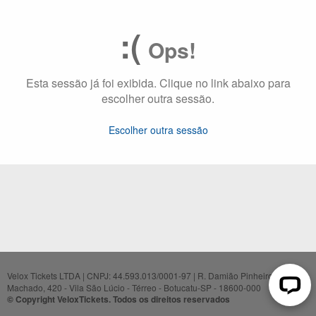
:(
Ops!
Esta sessão já foi exibida. Clique no link abaixo para
escolher outra sessão.
Escolher outra sessão
Velox Tickets LTDA | CNPJ: 44.593.013/0001-97 | R. Damião Pinheiro
Machado, 420 - Vila São Lúcio - Térreo - Botucatu-SP - 18600-000
© Copyright VeloxTickets. Todos os direitos reservados