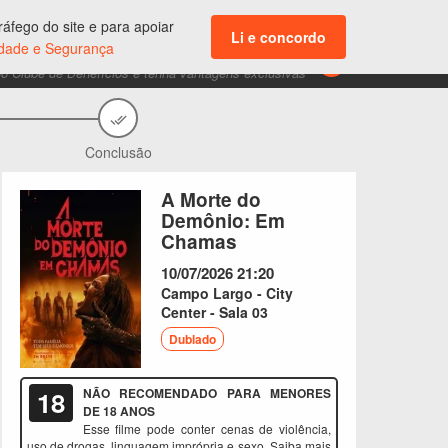
ENTRAR
áfego do site e para apoiar
Acesso aos seus dados e suas compras
Li e concordo
cidade e Segurança
CLUBE DE BENEFÍCIOS
do Clube de Benefícios e tenha vantagens exclusivas
Conclusão
A Morte do
Demônio: Em
Chamas
10/07/2026
21:20
Campo Largo - City
Center - Sala 03
Dublado
18
NÃO RECOMENDADO PARA MENORES
DE 18 ANOS
Esse filme pode conter cenas de violência,
uso de drogas, linguagem imprópria e sexo. Saiba mais