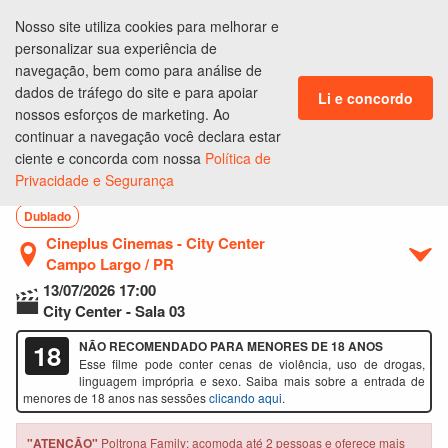
Nosso site utiliza cookies para melhorar e
ENTRAR
personalizar sua experiência de
CLUBE DE BENEFÍCIOS
navegação, bem como para análise de
dados de tráfego do site e para apoiar
Li e concordo
nossos esforços de marketing. Ao
continuar a navegação você declara estar
Ingressos
Lugares
Produtos
Pagamento
Conclusão
ciente e concorda com nossa
Política de
Privacidade e Segurança
A Morte do Demônio: Em Chamas
Dublado
Cineplus Cinemas - City Center
Campo Largo / PR
13/07/2026
17:00
City Center - Sala 03
18
NÃO RECOMENDADO PARA MENORES DE 18 ANOS
Esse filme pode conter cenas de violência, uso de drogas,
linguagem imprópria e sexo. Saiba mais sobre a entrada de
menores de 18 anos nas sessões
clicando aqui
.
"ATENÇÃO"
Poltrona Family: acomoda até 2 pessoas e oferece mais