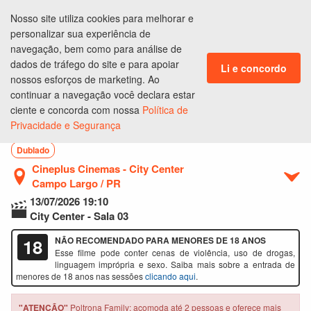
Nosso site utiliza cookies para melhorar e
ENTRAR
personalizar sua experiência de
CLUBE DE BENEFÍCIOS
navegação, bem como para análise de
dados de tráfego do site e para apoiar
Li e concordo
nossos esforços de marketing. Ao
continuar a navegação você declara estar
Ingressos
Lugares
Produtos
Pagamento
Conclusão
ciente e concorda com nossa
Política de
Privacidade e Segurança
A Morte do Demônio: Em Chamas
Dublado
Cineplus Cinemas - City Center
Campo Largo / PR
13/07/2026
19:10
City Center - Sala 03
18
NÃO RECOMENDADO PARA MENORES DE 18 ANOS
Esse filme pode conter cenas de violência, uso de drogas,
linguagem imprópria e sexo. Saiba mais sobre a entrada de
menores de 18 anos nas sessões
clicando aqui
.
"ATENÇÃO"
Poltrona Family: acomoda até 2 pessoas e oferece mais