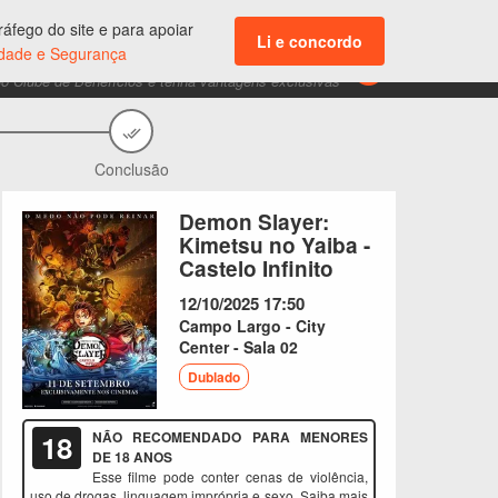
ENTRAR
áfego do site e para apoiar
Acesso aos seus dados e suas compras
Li e concordo
cidade e Segurança
CLUBE DE BENEFÍCIOS
do Clube de Benefícios e tenha vantagens exclusivas
Conclusão
Demon Slayer:
Kimetsu no Yaiba -
Castelo Infinito
12/10/2025
17:50
Campo Largo - City
Center - Sala 02
Dublado
18
NÃO RECOMENDADO PARA MENORES
DE 18 ANOS
Esse filme pode conter cenas de violência,
uso de drogas, linguagem imprópria e sexo. Saiba mais