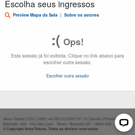
Escolha seus ingressos
Preview Mapa da Sala
|
Sobre os setores
:(
Ops!
Esta sessão já foi exibida. Clique no link abaixo para
escolher outra sessão.
Escolher outra sessão
Velox Tickets LTDA | CNPJ: 44.593.013/0001-97 | R. Damião Pinheiro
Machado, 420 - Vila São Lúcio - Térreo - Botucatu-SP - 18600-000
© Copyright VeloxTickets. Todos os direitos reservados