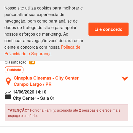
Nosso site utiliza cookies para melhorar e
ENTRAR
personalizar sua experiência de
CLUBE DE BENEFÍCIOS
navegação, bem como para análise de
dados de tráfego do site e para apoiar
Li e concordo
nossos esforços de marketing. Ao
continuar a navegação você declara estar
Ingressos
Lugares
Produtos
Pagamento
Conclusão
ciente e concorda com nossa
Política de
Privacidade e Segurança
Mestres do Universo
14
Classificação:
Dublado
Cineplus Cinemas - City Center
Campo Largo / PR
14/06/2026
14:10
City Center - Sala 01
"ATENÇÃO"
Poltrona Family: acomoda até 2 pessoas e oferece mais
espaço e conforto.