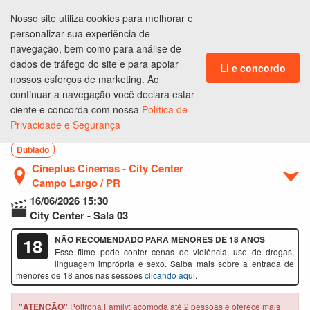
Nosso site utiliza cookies para melhorar e
ENTRAR
personalizar sua experiência de
CLUBE DE BENEFÍCIOS
navegação, bem como para análise de
dados de tráfego do site e para apoiar
Li e concordo
nossos esforços de marketing. Ao
continuar a navegação você declara estar
Ingressos
Lugares
Produtos
Pagamento
Conclusão
ciente e concorda com nossa
Política de
Privacidade e Segurança
Todo Mundo em Pânico 6
Dublado
Cineplus Cinemas - City Center
Campo Largo / PR
16/06/2026
15:30
City Center - Sala 03
18
NÃO RECOMENDADO PARA MENORES DE 18 ANOS
Esse filme pode conter cenas de violência, uso de drogas,
linguagem imprópria e sexo. Saiba mais sobre a entrada de
menores de 18 anos nas sessões
clicando aqui
.
"ATENÇÃO"
Poltrona Family: acomoda até 2 pessoas e oferece mais