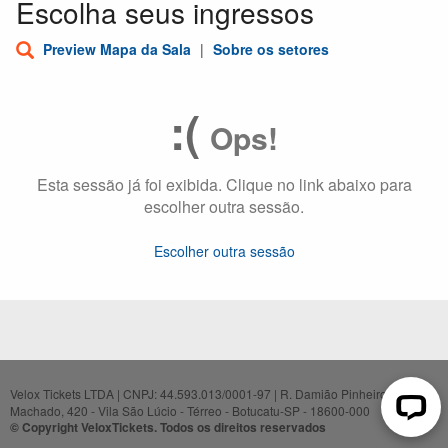
Escolha seus ingressos
Preview Mapa da Sala
|
Sobre os setores
:(
Ops!
Esta sessão já foi exibida. Clique no link abaixo para
escolher outra sessão.
Escolher outra sessão
Velox Tickets LTDA | CNPJ: 44.593.013/0001-97 | R. Damião Pinheiro
Machado, 420 - Vila São Lúcio - Térreo - Botucatu-SP - 18600-000
© Copyright VeloxTickets. Todos os direitos reservados