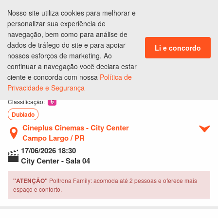
Nosso site utiliza cookies para melhorar e
ENTRAR
personalizar sua experiência de
CLUBE DE BENEFÍCIOS
navegação, bem como para análise de
dados de tráfego do site e para apoiar
Li e concordo
nossos esforços de marketing. Ao
continuar a navegação você declara estar
Ingressos
Lugares
Produtos
Pagamento
Conclusão
ciente e concorda com nossa
Política de
Privacidade e Segurança
Toy Story 5
6
Classificação:
Dublado
Cineplus Cinemas - City Center
Campo Largo / PR
17/06/2026
18:30
City Center - Sala 04
"ATENÇÃO"
Poltrona Family: acomoda até 2 pessoas e oferece mais
espaço e conforto.