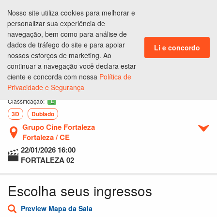
Nosso site utiliza cookies para melhorar e
ENTRAR
personalizar sua experiência de
CLUBE DE BENEFÍCIOS
navegação, bem como para análise de
dados de tráfego do site e para apoiar
Li e concordo
nossos esforços de marketing. Ao
continuar a navegação você declara estar
Ingressos
Lugares
Produtos
Pagamento
Conclusão
ciente e concorda com nossa
Política de
Privacidade e Segurança
Bob Esponja - Em Busca da Calça Quadrada
L
Classificação:
3D
Dublado
Grupo Cine Fortaleza
Fortaleza / CE
22/01/2026
16:00
FORTALEZA 02
Escolha seus ingressos
Preview Mapa da Sala