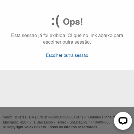
:(
Ops!
Esta sessão já foi exibida. Clique no link abaixo para
escolher outra sessão.
Escolher outra sessão
Velox Tickets LTDA | CNPJ: 44.593.013/0001-97 | R. Damião Pinheiro
Machado, 420 - Vila São Lúcio - Térreo - Botucatu-SP - 18600-000
© Copyright VeloxTickets. Todos os direitos reservados