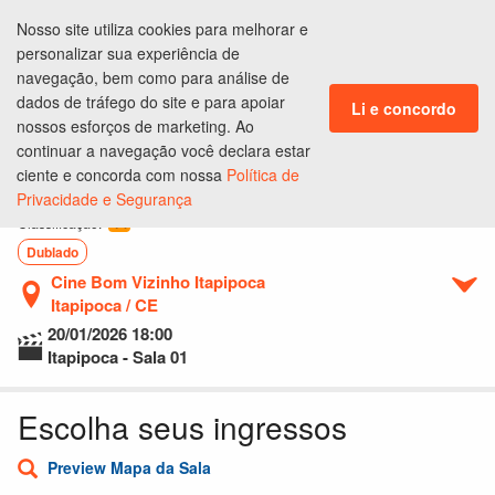
Nosso site utiliza cookies para melhorar e
ENTRAR
personalizar sua experiência de
navegação, bem como para análise de
dados de tráfego do site e para apoiar
Li e concordo
nossos esforços de marketing. Ao
continuar a navegação você declara estar
Ingressos
Lugares
Pagamento
Conclusão
ciente e concorda com nossa
Política de
Privacidade e Segurança
Anaconda
14
Classificação:
Dublado
Cine Bom Vizinho Itapipoca
Itapipoca / CE
20/01/2026
18:00
Itapipoca - Sala 01
Escolha seus ingressos
Preview Mapa da Sala