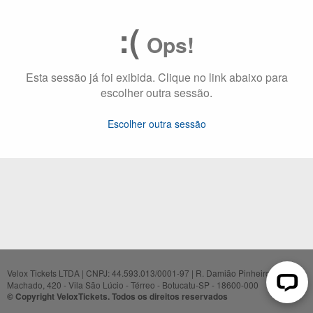
:(
Ops!
Esta sessão já foi exibida. Clique no link abaixo para
escolher outra sessão.
Escolher outra sessão
Velox Tickets LTDA | CNPJ: 44.593.013/0001-97 | R. Damião Pinheiro
Machado, 420 - Vila São Lúcio - Térreo - Botucatu-SP - 18600-000
© Copyright VeloxTickets. Todos os direitos reservados