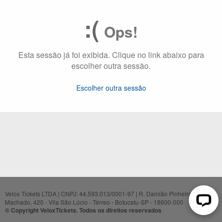
:(
Ops!
Esta sessão já foi exibida. Clique no link abaixo para
escolher outra sessão.
Escolher outra sessão
Velox Tickets LTDA | CNPJ: 44.593.013/0001-97 | R. Damião Pinheiro
Machado, 420 - Vila São Lúcio - Térreo - Botucatu-SP - 18600-000
© Copyright VeloxTickets. Todos os direitos reservados