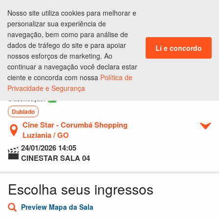
Nosso site utiliza cookies para melhorar e
ENTRAR
personalizar sua experiência de
navegação, bem como para análise de
dados de tráfego do site e para apoiar
Li e concordo
nossos esforços de marketing. Ao
continuar a navegação você declara estar
Ingressos
Lugares
Produtos
Pagamento
Conclusão
ciente e concorda com nossa
Política de
Privacidade e Segurança
Bob Esponja - Em Busca da Calça Quadrada
L
Classificação:
Dublado
Cine Star - Corumbá Shopping
Luziania / GO
24/01/2026
14:05
CINESTAR SALA 04
Escolha seus ingressos
Preview Mapa da Sala