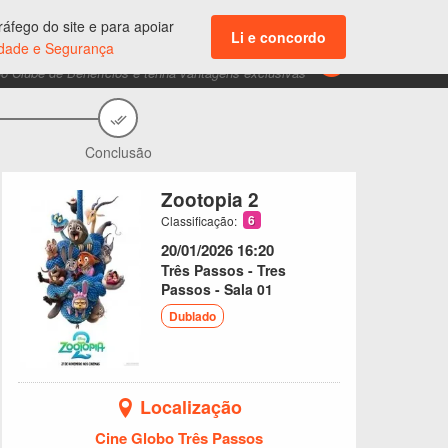
ENTRAR
áfego do site e para apoiar
Acesso aos seus dados e suas compras
Li e concordo
cidade e Segurança
CLUBE DE BENEFÍCIOS
do Clube de Benefícios e tenha vantagens exclusivas
Conclusão
Zootopia 2
6
Classificação:
20/01/2026
16:20
Três Passos - Tres
Passos - Sala 01
Dublado
Localização
Cine Globo Três Passos