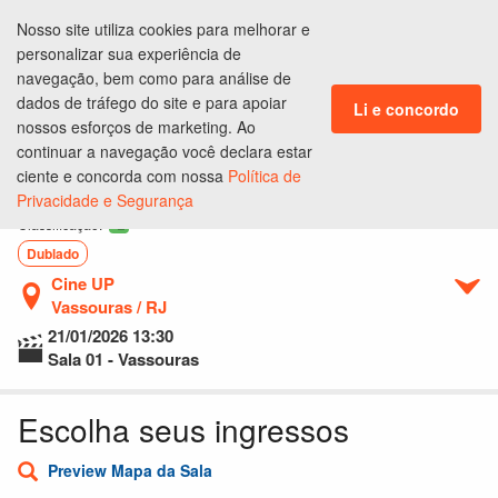
Nosso site utiliza cookies para melhorar e
ENTRAR
personalizar sua experiência de
navegação, bem como para análise de
dados de tráfego do site e para apoiar
Li e concordo
nossos esforços de marketing. Ao
continuar a navegação você declara estar
Ingressos
Lugares
Produtos
Pagamento
Conclusão
ciente e concorda com nossa
Política de
Privacidade e Segurança
Bob Esponja - Em Busca da Calça Quadrada
L
Classificação:
Dublado
Cine UP
Vassouras / RJ
21/01/2026
13:30
Sala 01 - Vassouras
Escolha seus ingressos
Preview Mapa da Sala