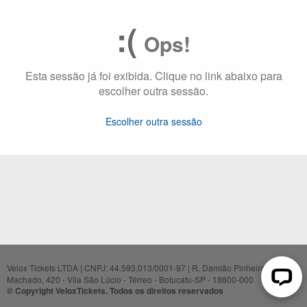
:(
Ops!
Esta sessão já foi exibida. Clique no link abaixo para
escolher outra sessão.
Escolher outra sessão
Velox Tickets LTDA | CNPJ: 44.593.013/0001-97 | R. Damião Pinheiro
Machado, 420 - Vila São Lúcio - Térreo - Botucatu-SP - 18600-000
© Copyright VeloxTickets. Todos os direitos reservados