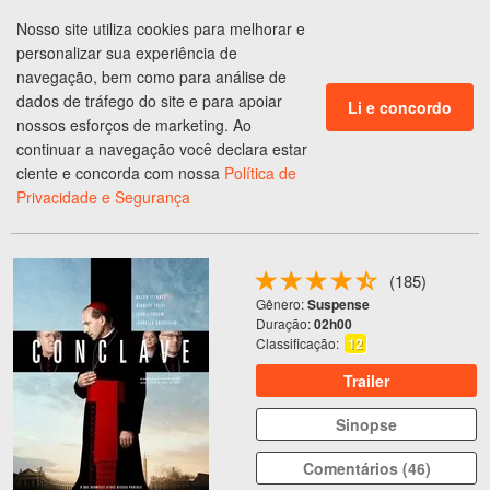
Nosso site utiliza cookies para melhorar e
ENTRAR
personalizar sua experiência de
CLUBE DE BENEFÍCIOS
navegação, bem como para análise de
dados de tráfego do site e para apoiar
Li e concordo
Ingressos em
Fortaleza
,
CE
nossos esforços de marketing. Ao
continuar a navegação você declara estar
Programação do
Cinema
ciente e concorda com nossa
Política de
Privacidade e Segurança
CONCLAVE
(185)
Gênero:
Suspense
Duração:
02h00
Classificação:
12
Trailer
Sinopse
Comentários (46)